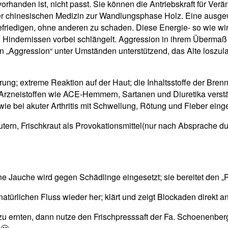
orhanden ist, nicht passt. Sie können die Antriebskraft für Ver
 der chinesischen Medizin zur Wandlungsphase Holz. Eine ausg
friedigen, ohne anderen zu schaden. Diese Energie- so wie wir s
len Hindernissen vorbei schlängelt. Aggression in ihrem Überma
en „Aggression“ unter Umständen unterstützend, das Alte loszu
g; extreme Reaktion auf der Haut; die Inhaltsstoffe der Br
Arzneistoffen wie ACE-Hemmern, Sartanen und Diuretika verst
bei akuter Arthritis mit Schwellung, Rötung und Fieber eing
Kräutern, Frischkraut als Provokationsmittel(nur nach Absprach
eine Jauche wird gegen Schädlinge eingesetzt; sie bereitet den „P
 natürlichen Fluss wieder her; klärt und zeigt Blockaden direkt a
u ernten, dann nutze den Frischpresssaft der Fa. Schoenenberger