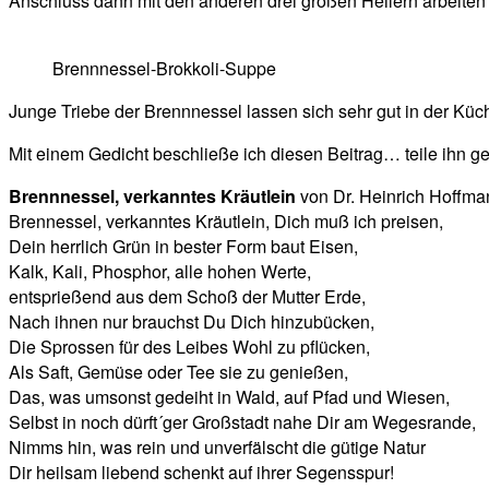
Anschluss dann mit den anderen drei großen Heilern arbeiten
Brennnessel-Brokkoli-Suppe
Junge Triebe der Brennnessel lassen sich sehr gut in der Kü
Mit einem Gedicht beschließe ich diesen Beitrag… teile ihn ger
Brennnessel, verkanntes Kräutlein
von Dr. Heinrich Hoffma
Brennessel, verkanntes Kräutlein, Dich muß ich preisen,
Dein herrlich Grün in bester Form baut Eisen,
Kalk, Kali, Phosphor, alle hohen Werte,
entsprießend aus dem Schoß der Mutter Erde,
Nach ihnen nur brauchst Du Dich hinzubücken,
Die Sprossen für des Leibes Wohl zu pflücken,
Als Saft, Gemüse oder Tee sie zu genießen,
Das, was umsonst gedeiht in Wald, auf Pfad und Wiesen,
Selbst in noch dürft´ger Großstadt nahe Dir am Wegesrande,
Nimms hin, was rein und unverfälscht die gütige Natur
Dir heilsam liebend schenkt auf ihrer Segensspur!