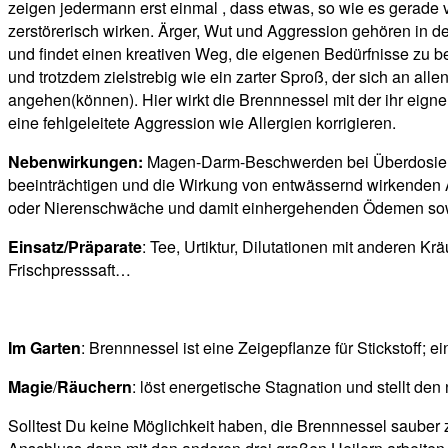
zeigen jedermann erst einmal , dass etwas, so wie es gerade v
zerstörerisch wirken. Ärger, Wut und Aggression gehören in
und findet einen kreativen Weg, die eigenen Bedürfnisse zu be
und trotzdem zielstrebig wie ein zarter Sproß, der sich an al
angehen(können). Hier wirkt die Brennnessel mit der ihr eign
eine fehlgeleitete Aggression wie Allergien korrigieren.
Nebenwirkungen:
Magen-Darm-Beschwerden bei Überdosierun
beeinträchtigen und die Wirkung von entwässernd wirkenden 
oder Nierenschwäche und damit einhergehenden Ödemen sowie 
Einsatz/Präparate
: Tee, Urtiktur, Dilutationen mit anderen 
Frischpresssaft…
Im Garten
: Brennnessel ist eine Zeigepflanze für Stickstoff; 
Magie
/
Räuchern
: löst energetische Stagnation und stellt den
Solltest Du keine Möglichkeit haben, die Brennnessel sauber z