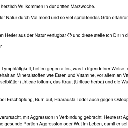
herzlich Willkommen in der dritten Märzwoche.
r Natur durch Vollmond und so viel sprießendes Grün erfahren?
ßen Heiler aus der Natur verfügbar 🙂 und diese stelle ich Dir 
r
 Lymphtätigkeit; helfen gegen alles, was in irgendeiner Weise m
lt an Mineralstoffen wie Eisen und Vitamine, vor allem an Vi
lblätter (Urticae folium), das Kraut (Urticae herba) und die Wu
 bei Erschöpfung, Burn out, Haarausfall oder auch gegen Osteo
erursacht, mit Aggression in Verbindung gebracht. Heute ist Ag
eine gesunde Portion Aggression oder Wut im Leben, damit er s