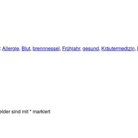
:
Allergie
,
Blut
,
brennnessel
,
Frühjahr
,
gesund
,
Kräutermedizin
,
elder sind mit
*
markiert