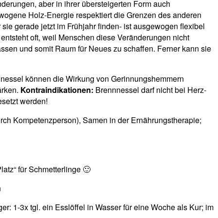
änderungen, aber in ihrer übersteigerten Form auch
ewogene Holz-Energie respektiert die Grenzen des anderen
ie gerade jetzt im Frühjahr finden- ist ausgewogen flexibel
ß entsteht oft, weil Menschen diese Veränderungen nicht
lassen und somit Raum für Neues zu schaffen. Ferner kann sie
ennnessel können die Wirkung von Gerinnungshemmern
ärken.
Kontraindikationen:
Brennnessel darf nicht bei Herz-
esetzt werden!
e durch Kompetenzperson), Samen in der Ernährungstherapie;
latz“ für Schmetterlinge 🙂
n
: 1-3x tgl. ein Esslöffel in Wasser für eine Woche als Kur; im